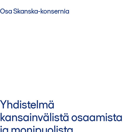
Osa Skanska-konsernia
Yhdistelmä
kansainvälistä osaamista
ja monipuolista