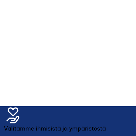
Välitämme ihmisistä ja ympäristöstä