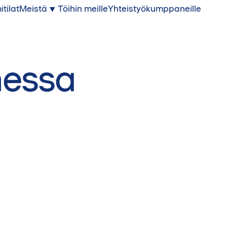
itilat
Meistä
Töihin meille
Yhteistyökumppaneille
messa