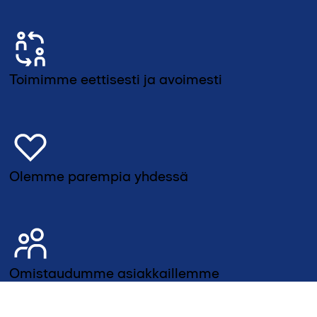
Toimimme eettisesti ja avoimesti
Olemme parempia yhdessä
Omistaudumme asiakkaillemme