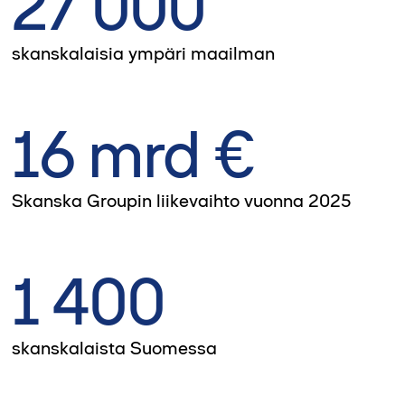
27 000
skanskalaisia ympäri maailman
16 mrd €
Skanska Groupin liikevaihto vuonna 2025
1 400
skanskalaista Suomessa