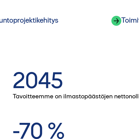
untoprojektikehitys
Toimi
2045
Tavoitteemme on ilmastopäästöjen nettonoll
-70 %