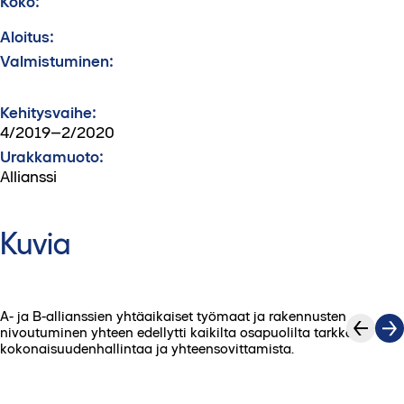
Koko:
Aloitus:
Valmistuminen:
Kehitysvaihe:
4/2019–2/2020
Urakkamuoto:
Allianssi
Kuvia
A- ja B-allianssien yhtäaikaiset työmaat ja rakennusten
1
/
6
nivoutuminen yhteen edellytti kaikilta osapuolilta tarkkaa
kokonaisuudenhallintaa ja yhteensovittamista.