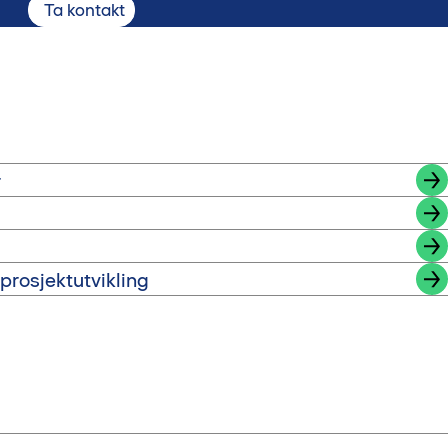
Ta kontakt
r
prosjektutvikling