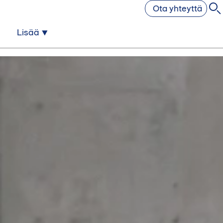
Ota yhteyttä
Lisää