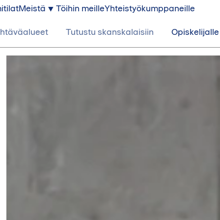
itilat
Meistä
Töihin meille
Yhteistyökumppaneille
htäväalueet
Tutustu skanskalaisiin
Opiskelijalle