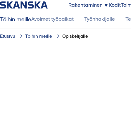
Rakentaminen
Kodit
Toim
Töihin meille
Avoimet työpaikat
Työnhakijalle
Te
Etusivu
Töihin meille
Opiskelijalle