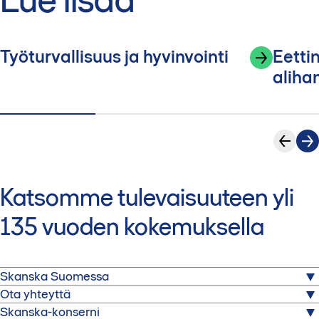
puolaksi
Työturvallisuus ja hyvinvointi
Eetti
aliha
Katsomme tulevaisuuteen yli
135 vuoden kokemuksella
Skanska Suomessa
Ota yhteyttä
Skanska on yksi maailman johtavista rakennus- ja
Skanska-konserni
projektikehityspalveluita tarjoavista yrityksistä.
Skanskatalo